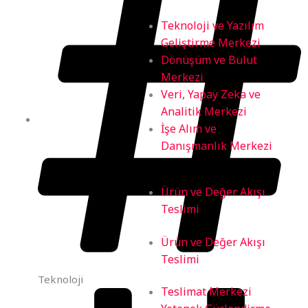
Teknoloji ve Yazılım
Geliştirme Merkezi
Dönüşüm ve Bulut
Merkezi
Veri, Yapay Zeka ve
Analitik Merkezi
İşe Alım ve
Danışmanlık Merkezi
Ürün ve Değer Akışı
Teslimi
Ürün ve Değer Akışı
Teslimi
Teknoloji
Teslimat Merkezi