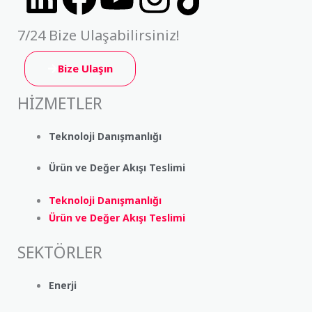
i
a
o
n
i
7/24 Bize Ulaşabilirsiniz!
n
c
u
s
k
Bize Ulaşın
k
e
t
t
t
HİZMETLER
e
b
u
a
o
Teknoloji Danışmanlığı
d
o
b
g
k
Ürün ve Değer Akışı Teslimi
i
o
e
r
Teknoloji Danışmanlığı
Ürün ve Değer Akışı Teslimi
n
k
a
SEKTÖRLER
m
Enerji