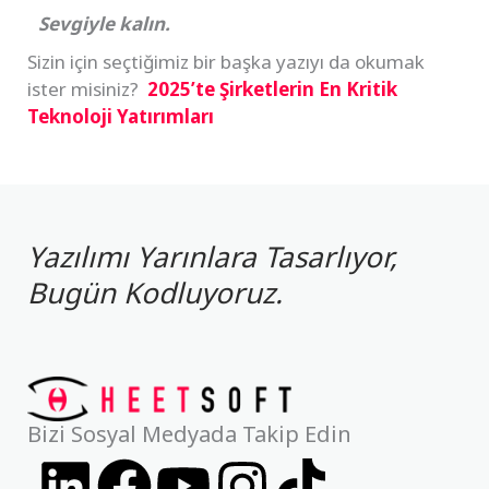
Sevgiyle kalın.
Sizin için seçtiğimiz bir başka yazıyı da okumak
ister misiniz?
2025’te Şirketlerin En Kritik
Teknoloji Yatırımları
Yazılımı Yarınlara Tasarlıyor,
Bugün Kodluyoruz.
Bizi Sosyal Medyada Takip Edin
L
F
Y
I
T