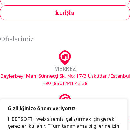
İLETİŞİM
Ofislerimiz
MERKEZ
Beylerbeyi Mah. Sünnetçi Sk. No: 17/3 Üsküdar / İstanbul
+90 (850) 441 43 38
Gizliliğinize önem veriyoruz
AR-GE
HEETSOFT, web sitemizi çalıştırmak için gerekli
Akfırat Mah. Fatih Sultan Mehmet Bulvarı Dış Kapı No:3
çerezleri kullanır. "Tüm tanımlama bilgilerine izin
İç Kapı No:49 Tuzla / İstanbul