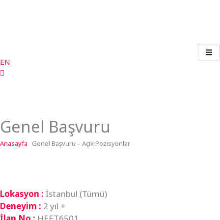
İçeriğe
atla
EN
Genel Başvuru
Anasayfa
Genel Başvuru – Açık Pozisyonlar
Lokasyon :
İstanbul (Tümü)
Deneyim :
2 yıl +
İlan No :
HEET6501