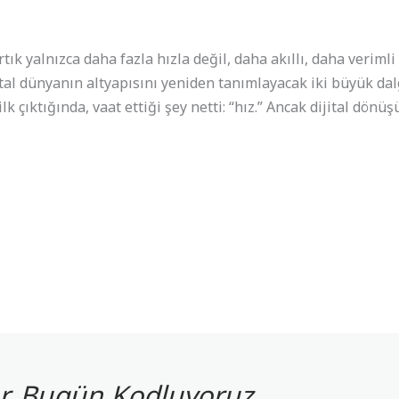
tık yalnızca daha fazla hızla değil, daha akıllı, daha veriml
ital dünyanın altyapısını yeniden tanımlayacak iki büyük dal
k çıktığında, vaat ettiği şey netti: “hız.” Ancak dijital dönü
yor, Bugün Kodluyoruz.