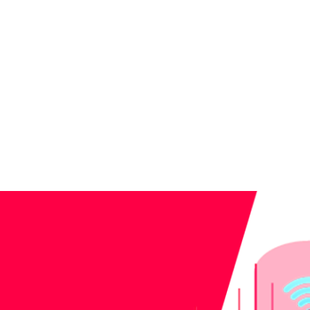
ER
SEKTÖRLER
YENİLİK
KARİYER
İÇERİK