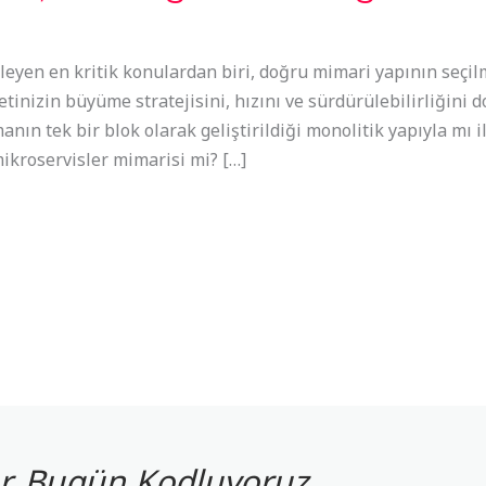
rleyen en kritik konulardan biri, doğru mimari yapının seçilm
etinizin büyüme stratejisini, hızını ve sürdürülebilirliğini 
ın tek bir blok olarak geliştirildiği monolitik yapıyla mı i
mikroservisler mimarisi mi? […]
yor, Bugün Kodluyoruz.