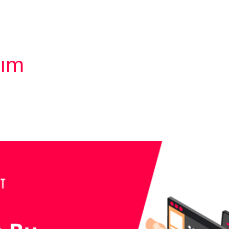
ER
SEKTÖRLER
YENİLİK
KARİYER
İÇERİK
lım