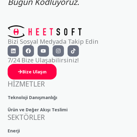
Bugün Kodluyoruz.
Bizi Sosyal Medyada Takip Edin
L
F
Y
I
T
i
a
o
n
i
n
c
u
s
k
7/24 Bize Ulaşabilirsiniz!
k
e
t
t
t
e
b
u
a
o
Bize Ulaşın
d
o
b
g
k
i
o
e
r
HİZMETLER
n
k
a
m
Teknoloji Danışmanlığı
Ürün ve Değer Akışı Teslimi
SEKTÖRLER
Enerji