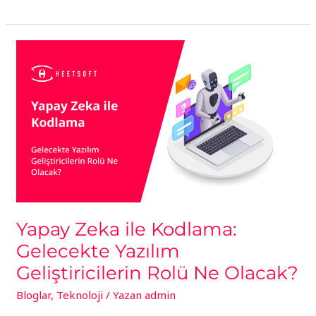
Yapay
Zeka
ile
Kodlama:
Gelecekte
Yazılım
Geliştiricilerin
Rolü
Ne
Olacak?
Yapay Zeka ile Kodlama:
Gelecekte Yazılım
Geliştiricilerin Rolü Ne Olacak?
Bloglar
,
Teknoloji
/ Yazan
admin