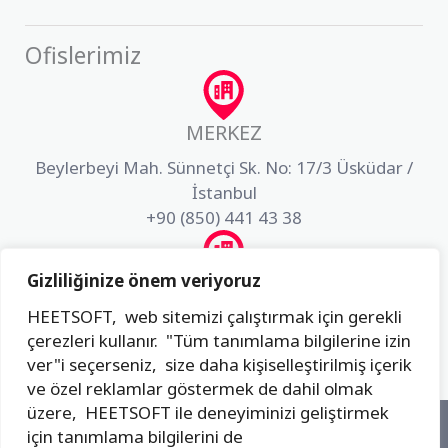
Ofislerimiz
MERKEZ
Beylerbeyi Mah. Sünnetçi Sk. No: 17/3 Üsküdar /
İstanbul
+90 (850) 441 43 38
Gizliliğinize önem veriyoruz
AR-GE
HEETSOFT, web sitemizi çalıştırmak için gerekli
Akfırat Mah. Fatih Sultan Mehmet Bulvarı Dış Kapı
çerezleri kullanır. "Tüm tanımlama bilgilerine izin
No:3 İç Kapı No:49 Tuzla / İstanbul
ver"i seçerseniz, size daha kişiselleştirilmiş içerik
+90 (850) 441 43 38
ve özel reklamlar göstermek de dahil olmak
üzere, HEETSOFT ile deneyiminizi geliştirmek
için tanımlama bilgilerini de
© 2026 HEETSOFT BİLGİ TEKNOLOJİLERİ