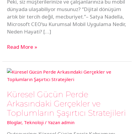
Peki, siz müşterilerinize ve çalışanlarınıza bu mobil
dünyada ulaşabiliyor musunuz? “Dijital dönüşüm
artık bir tercih değil, mecburiyet.”– Satya Nadella,
Microsoft CEO’su Kurumsal Mobil Uygulama Nedir,
Neden Hayati? […]
Read More »
Küresel
Gücün
Perde
Küresel Gücün Perde
Arkasındaki
Gerçekler
Arkasındaki Gerçekler ve
ve
Toplumların Şaşırtıcı Stratejileri
Toplumların
Bloglar
,
Teknoloji
/ Yazan
admin
Şaşırtıcı
Stratejileri
Outsourcing: Küresel Gücün Sessiz Kahramanı