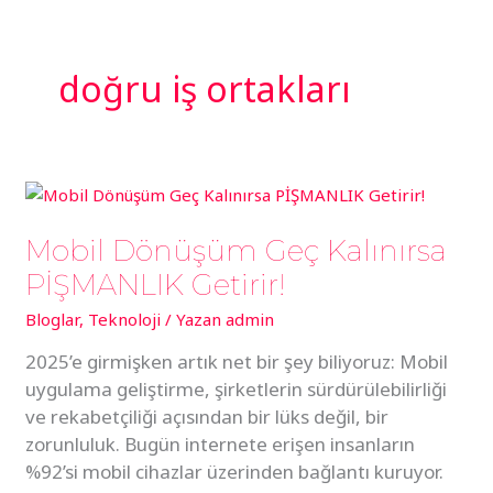
İçeriğe
atla
doğru iş ortakları
EN
Mobil
Dönüşüm
Mobil Dönüşüm Geç Kalınırsa
Geç
Kalınırsa
PİŞMANLIK Getirir!
PİŞMANLIK
Bloglar
,
Teknoloji
/ Yazan
admin
Getirir!
2025’e girmişken artık net bir şey biliyoruz: Mobil
uygulama geliştirme, şirketlerin sürdürülebilirliği
ve rekabetçiliği açısından bir lüks değil, bir
zorunluluk. Bugün internete erişen insanların
%92’si mobil cihazlar üzerinden bağlantı kuruyor.