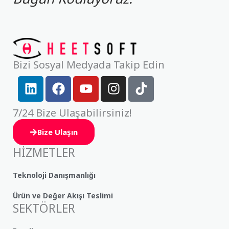
Bizi Sosyal Medyada Takip Edin
L
F
Y
I
T
i
a
o
n
i
n
c
u
s
k
7/24 Bize Ulaşabilirsiniz!
k
e
t
t
t
e
b
u
a
o
Bize Ulaşın
d
o
b
g
k
HİZMETLER
i
o
e
r
n
k
a
Teknoloji Danışmanlığı
m
Ürün ve Değer Akışı Teslimi
SEKTÖRLER