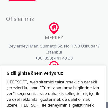
Ofislerimiz
MERKEZ
Beylerbeyi Mah. Sünnetçi Sk. No: 17/3 Üsküdar /
İstanbul
+90 (850) 441 43 38
Gizliliğinize önem veriyoruz
AR-GE
HEETSOFT, web sitemizi çalıştırmak için gerekli
Akfırat Mah. Fatih Sultan Mehmet Bulvarı Dış Kapı
çerezleri kullanır. "Tüm tanımlama bilgilerine izin
No:3 İç Kapı No:49 Tuzla / İstanbul
ver"i seçerseniz, size daha kişiselleştirilmiş içerik
+90 (850) 441 43 38
ve özel reklamlar göstermek de dahil olmak
üzere, HEETSOFT ile deneyiminizi geliştirmek