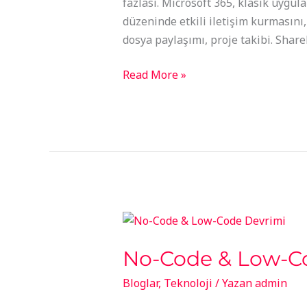
fazlası. Microsoft 365, klasik uygul
düzeninde etkili iletişim kurmasını,
dosya paylaşımı, proje takibi. Share
Read More »
No-
Code
No-Code & Low-C
&
Low-
Bloglar
,
Teknoloji
/ Yazan
admin
Code