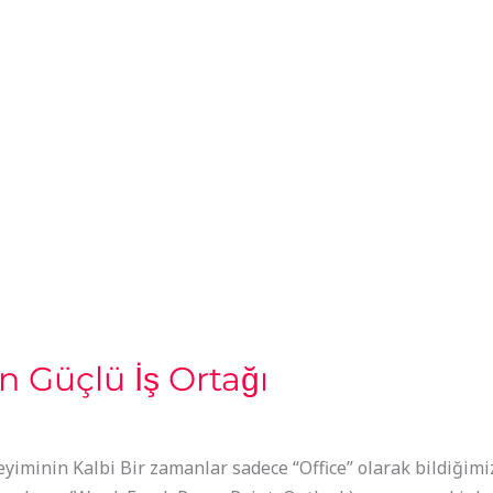
ER
SEKTÖRLER
YENİLİK
KARİYER
İÇERİK
n Güçlü İş Ortağı
minin Kalbi Bir zamanlar sadece “Office” olarak bildiğimiz 