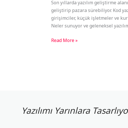
Devrimi
Son yıllarda yazılım geliştirme ala
geliştirip pazara sürebiliyor. Kod y
girişimciler, küçük işletmeler ve ku
Neler sunuyor ve geleneksel yazılı
Read More »
Yazılımı Yarınlara Tasarlı