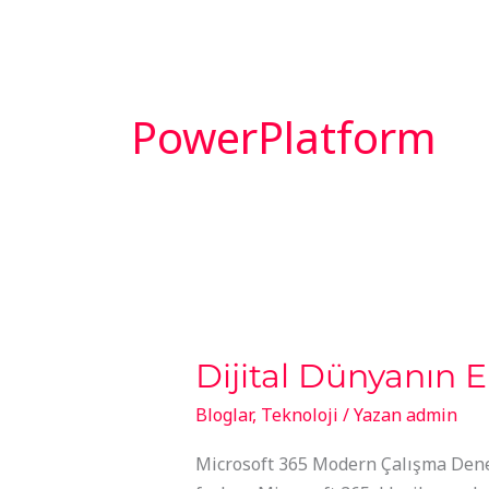
İçeriğe
atla
HİZMETL
PowerPlatform
Dijital
Dünyanın
Dijital Dünyanın E
En
Güçlü
Bloglar
,
Teknoloji
/ Yazan
admin
İş
Ortağı
Microsoft 365 Modern Çalışma Deneyi