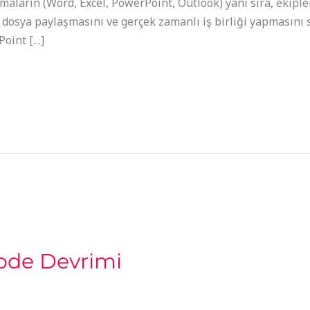
amaların (Word, Excel, PowerPoint, Outlook) yanı sıra, ekiple
 dosya paylaşmasını ve gerçek zamanlı iş birliği yapmasını s
Point […]
ode Devrimi