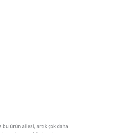
LER
HAKKIMIZDA
İLETİŞİM
EN
bu ürün ailesi, artık çok daha