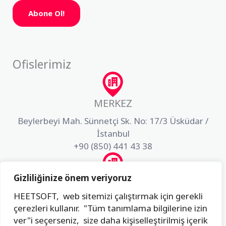
Abone Ol!
Ofislerimiz
MERKEZ
Beylerbeyi Mah. Sünnetçi Sk. No: 17/3 Üsküdar /
İstanbul
+90 (850) 441 43 38
Gizliliğinize önem veriyoruz
AR-GE
HEETSOFT, web sitemizi çalıştırmak için gerekli
Akfırat Mah. Fatih Sultan Mehmet Bulvarı Dış Kapı
çerezleri kullanır. "Tüm tanımlama bilgilerine izin
No:3 İç Kapı No:49 Tuzla / İstanbul
ver"i seçerseniz, size daha kişiselleştirilmiş içerik