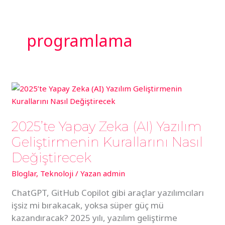
İçeriğe
atla
programlama
EN
2025’te
Yapay
Zeka
2025’te Yapay Zeka (AI) Yazılım
(AI)
Yazılım
Geliştirmenin Kurallarını Nasıl
Geliştirmenin
Değiştirecek
Kurallarını
Bloglar
,
Teknoloji
/ Yazan
admin
Nasıl
Değiştirecek
ChatGPT, GitHub Copilot gibi araçlar yazılımcıları
işsiz mi bırakacak, yoksa süper güç mü
kazandıracak? 2025 yılı, yazılım geliştirme