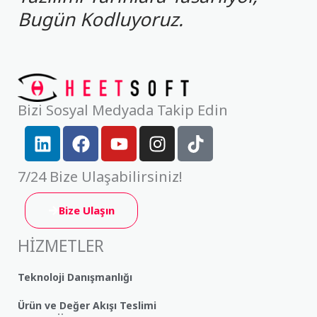
Bugün Kodluyoruz.
Bizi Sosyal Medyada Takip Edin
L
F
Y
I
T
i
a
o
n
i
n
c
u
s
k
7/24 Bize Ulaşabilirsiniz!
k
e
t
t
t
e
b
u
a
o
Bize Ulaşın
d
o
b
g
k
i
o
e
r
HİZMETLER
n
k
a
m
Teknoloji Danışmanlığı
Ürün ve Değer Akışı Teslimi