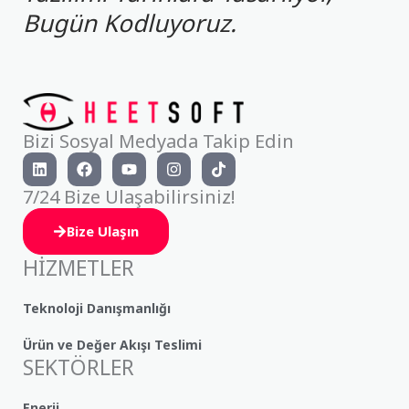
Bugün Kodluyoruz.
Bizi Sosyal Medyada Takip Edin
L
F
Y
I
T
i
a
o
n
i
n
c
u
s
k
7/24 Bize Ulaşabilirsiniz!
k
e
t
t
t
e
b
u
a
o
Bize Ulaşın
d
o
b
g
k
i
o
e
r
HİZMETLER
n
k
a
m
Teknoloji Danışmanlığı
Ürün ve Değer Akışı Teslimi
SEKTÖRLER
Enerji