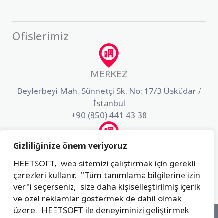
Ofislerimiz
MERKEZ
Beylerbeyi Mah. Sünnetçi Sk. No: 17/3 Üsküdar /
İstanbul
+90 (850) 441 43 38
Gizliliğinize önem veriyoruz
AR-GE
HEETSOFT, web sitemizi çalıştırmak için gerekli
Akfırat Mah. Fatih Sultan Mehmet Bulvarı Dış Kapı
çerezleri kullanır. "Tüm tanımlama bilgilerine izin
No:3 İç Kapı No:49 Tuzla / İstanbul
ver"i seçerseniz, size daha kişiselleştirilmiş içerik
+90 (850) 441 43 38
ve özel reklamlar göstermek de dahil olmak
üzere, HEETSOFT ile deneyiminizi geliştirmek